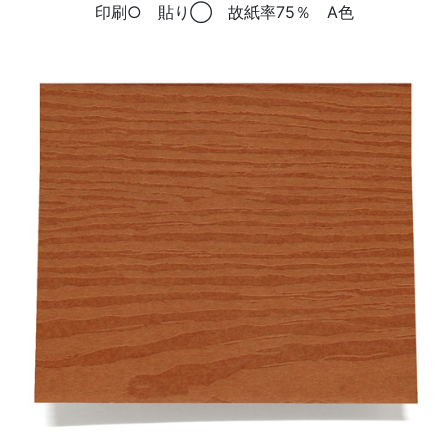
印刷○ 貼り◯ 故紙率75％ A色