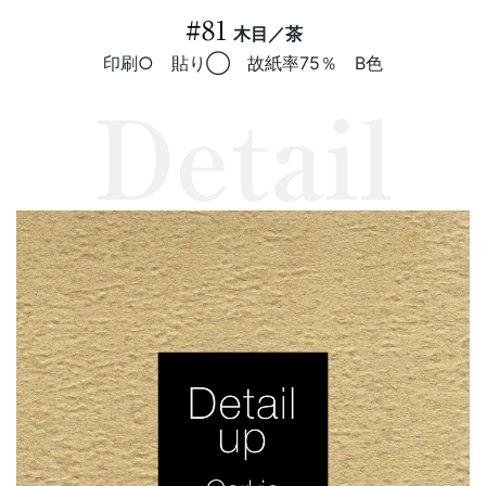
#81
木目／茶
印刷○ 貼り◯ 故紙率75％ B色
Detail