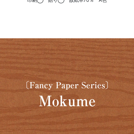
印刷◯ 貼り◯ 故紙率70％ A色
〔Fancy Paper Series〕
Mokume