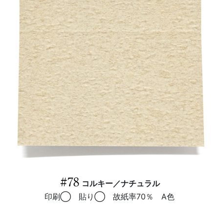
#78
コルキー／ナチュラル
印刷◯ 貼り◯ 故紙率70％ A色