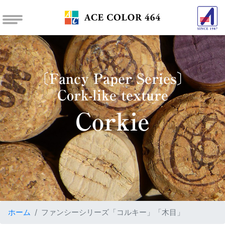
〔Fancy Paper Series〕
Cork-like texture
Corkie
ホーム
ファンシーシリーズ「コルキー」「木目」