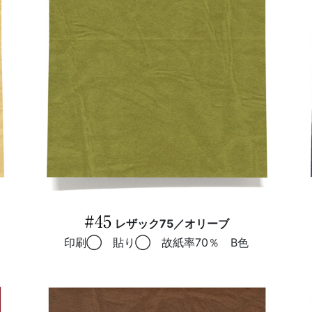
#45
レザック75／オリーブ
印刷◯ 貼り◯ 故紙率70％ B色