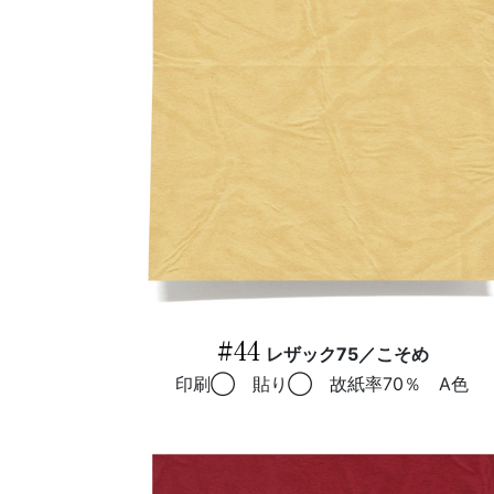
#44
レザック75／こそめ
印刷◯ 貼り◯ 故紙率70％ A色