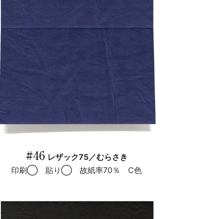
#46
レザック75／むらさき
印刷◯ 貼り◯ 故紙率70％ C色