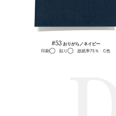
#53
おりがら／ネイビー
印刷◯ 貼り◯ 故紙率75％ C色
D