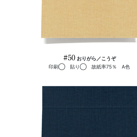
#50
おりがら／こうぞ
印刷◯ 貼り◯ 故紙率75％ A色