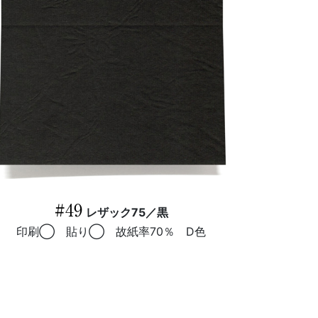
#49
レザック75／黒
印刷◯ 貼り◯ 故紙率70％ D色