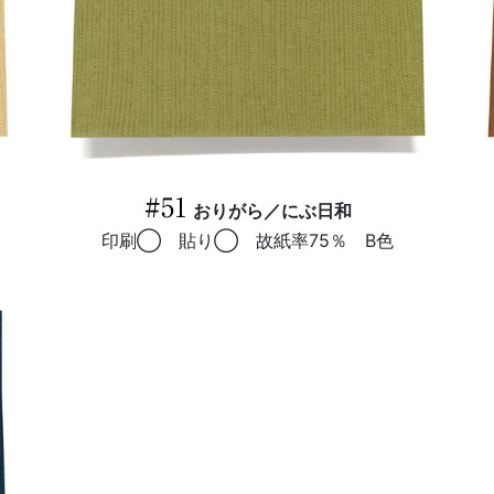
#51
おりがら／にぶ日和
印刷◯ 貼り◯ 故紙率75％ B色