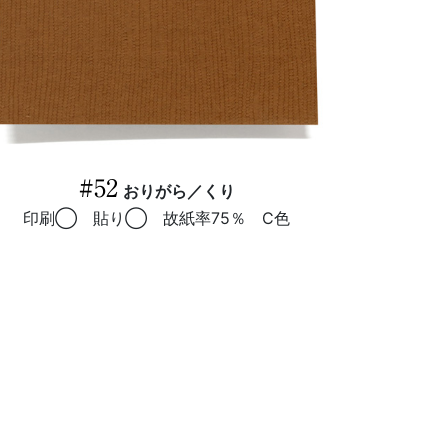
#52
おりがら／くり
印刷◯ 貼り◯ 故紙率75％ C色