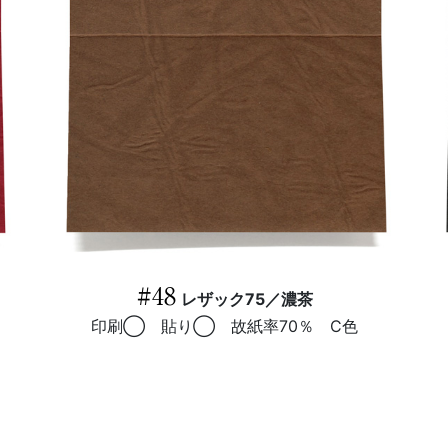
#48
レザック75／濃茶
印刷◯ 貼り◯ 故紙率70％ C色