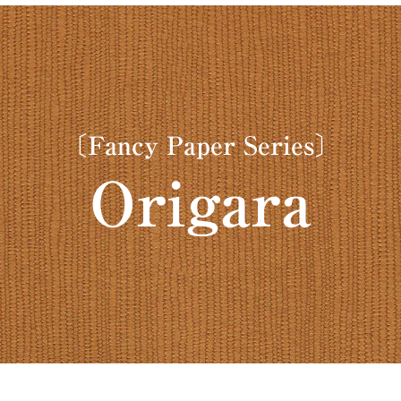
〔Fancy Paper Series〕
Origara