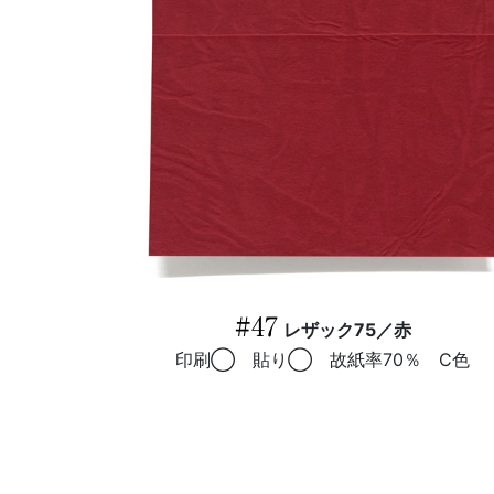
#47
レザック75／赤
印刷◯ 貼り◯ 故紙率70％ C色