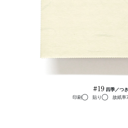
#19
四季／つ
印刷◯ 貼り◯ 故紙率7