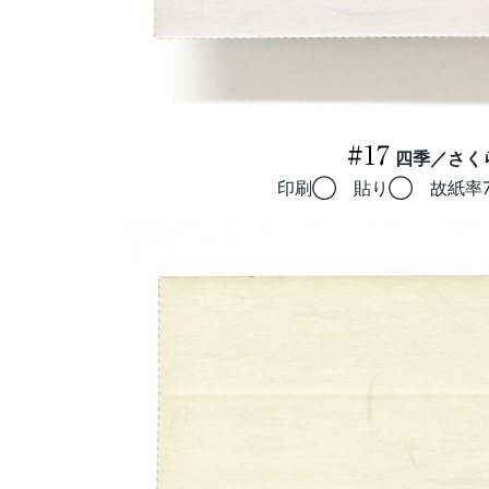
#17
四季／さく
印刷◯ 貼り◯ 故紙率7