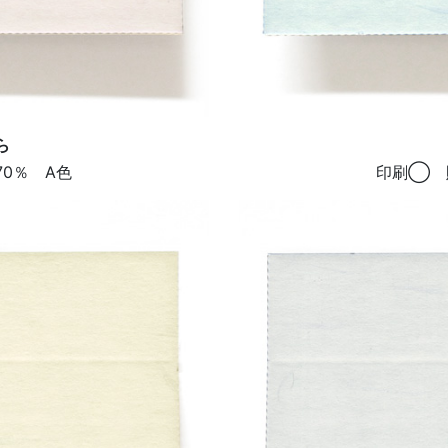
ら
0％ A色
印刷◯ 