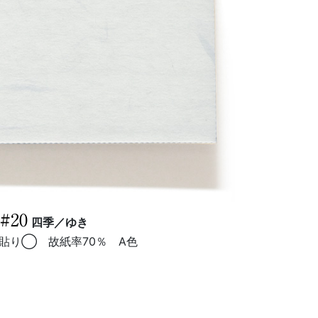
#20
四季／ゆき
貼り◯ 故紙率70％ A色