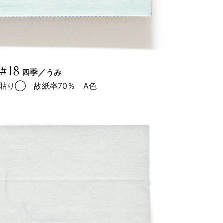
#18
四季／うみ
貼り◯ 故紙率70％ A色