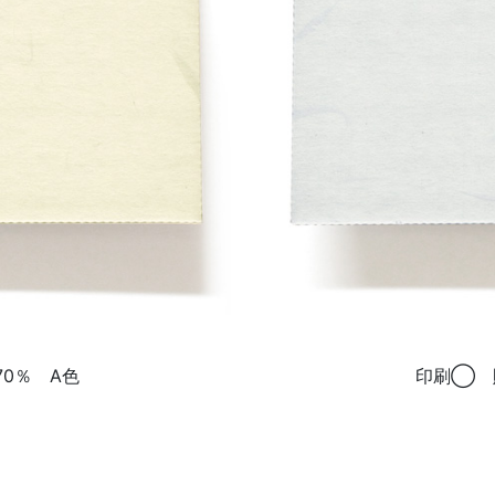
き
0％ A色
印刷◯ 